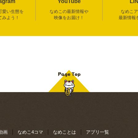
tagram
YouTube
LI
可愛い生態を
なめこの最新情報や
なめこア
てみよう！
映像をお届け！
最新情報
動画
なめこ4コマ
なめことは
アプリ一覧