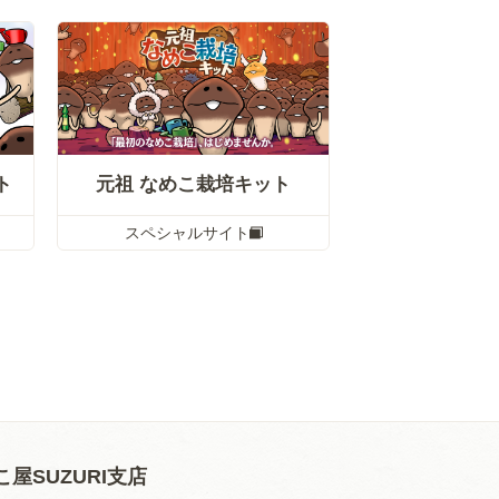
ト
元祖 なめこ栽培キット
スペシャルサイト
こ屋SUZURI支店