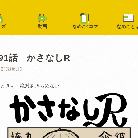
ッズ
動画
なめこ4コマ
なめこと
91話 かさなしR
2013.06.12
のときも 絶対あきらめない