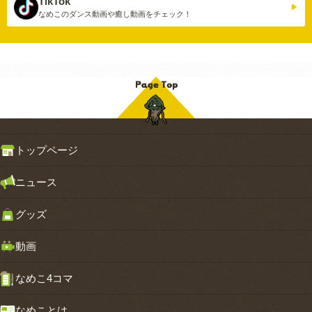
TikTok
なめこのダンス動画や
癒し動画をチェック！
トップページ
ニュース
グッズ
動画
なめこ4コマ
なめことは