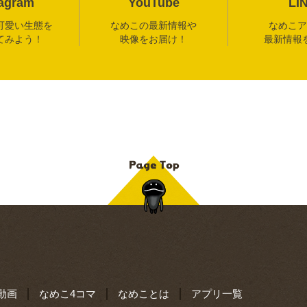
tagram
YouTube
LI
可愛い生態を
なめこの最新情報や
なめこア
てみよう！
映像をお届け！
最新情報
動画
なめこ4コマ
なめことは
アプリ一覧