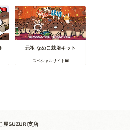
ト
元祖 なめこ栽培キット
スペシャルサイト
こ屋SUZURI支店