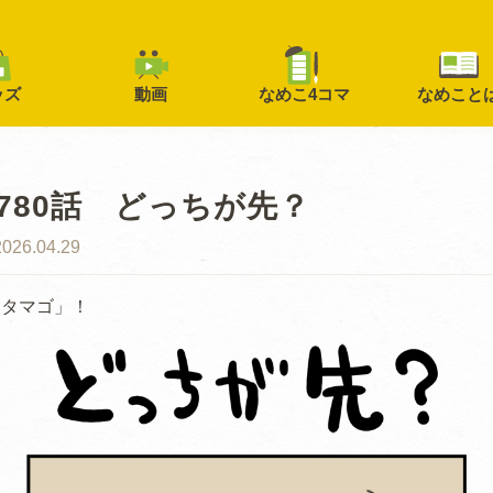
ッズ
動画
なめこ4コマ
なめこと
780話 どっちが先？
2026.04.29
めタマゴ」！