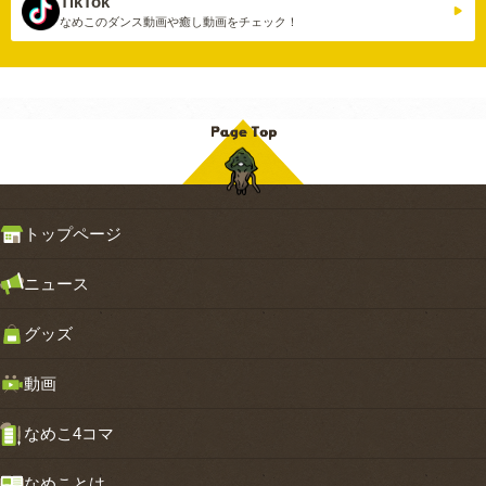
TikTok
なめこのダンス動画や
癒し動画をチェック！
トップページ
ニュース
グッズ
動画
なめこ4コマ
なめことは