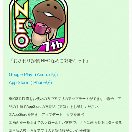
『おさわり探偵 NEOなめこ栽培キット』
Google Play（Android版）
App Store（iPhone版）
※iOS11以降をお使いの方でアプリのアップデートができない場合、下
記の手順でAppStoreの再読込（更新）をお試しください。
①AppStoreを開き「アップデート」タブを選択
②画面を一番上までスクロールした状態で、さらに画面を下に引っ張る
③再読込後、再度アプリの更新情報がないかを確認