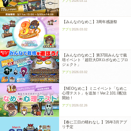
アプリ
2026.03.11
【みんなのなめこ】3周年感謝祭
アプリ
2026.03.02
【みんなのなめこ】第37回みんなで栽
培イベント「超巨大DXロボなめこプロ
ジェクト」
アプリ
2026.03.02
【NEOなめこ】ミニイベント「なめこ
心理テスト」を追加！Ver.2.101.0配信
開始！
アプリ
2026.02.26
【春に三日の晴れなし 】'26年3月アプ
リ予定