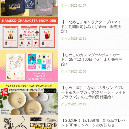
グッズ
2026.01.07
【「なめこ」キャラクターブロマイ
ド】期間限定おみくじ企画、販売決
定！
グッズ
2025.12.31
【なめこのカレンダー&ポストカー
ド】'25年12月30日（火）より発売開
始！
グッズ
2025.12.30
【なめこ屋】『なめこのラウンドプレ
ート＆スープカップ(グリーン・ライト
ブラウン)』のご予約受付開始！
グッズ
2025.12.12
【SUZURI】12/16追加 新商品プレゼ
ントRPキャンペーンのお知らせ