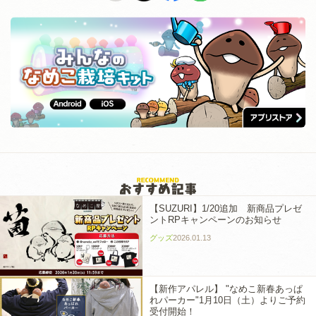
【SUZURI】1/20追加 新商品プレゼ
ントRPキャンペーンのお知らせ
グッズ
2026.01.13
【新作アパレル】 "なめこ新春あっぱ
れパーカー"1月10日（土）よりご予約
受付開始！