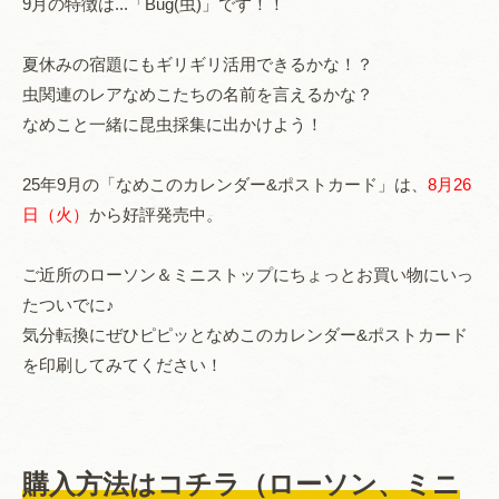
9月の特徴は...「Bug(虫)」です！！
夏休みの宿題にもギリギリ活用できるかな！？
虫関連のレアなめこたちの名前を言えるかな？
なめこと一緒に昆虫採集に出かけよう！
25年9月の「なめこのカレンダー&ポストカード」は、
8月26
日（火）
から好評発売中。
ご近所のローソン＆ミニストップにちょっとお買い物にいっ
たついでに♪
気分転換にぜひピピッとなめこのカレンダー&ポストカード
を印刷してみてください！
購入方法はコチラ（ローソン、ミニ