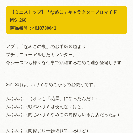
【ミニストップ】「なめこ」キャラクターブロマイド
MS_268
商品番号：4010730041
アプリ「なめこの巣」のお手紙図鑑より
プチリニューアルしたカレンダー。
今シーズンも様々な仕事で活躍するなめこ達が登場します！
26年3月は、ハサミなめこからのお便りです。
んふんふ！（オレも「花屋」になったんだ！）
んふんふ（頭のハサミは使えないけど）
んふんふ（同じハサミなめこの同僚もいるお店だったよ）
んふんふ（同僚より一歩遅れているけど）