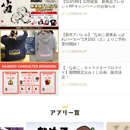
【SUZURI】1/20追加 新商品プレゼ
ントRPキャンペーンのお知らせ
グッズ
2026.01.13
【新作アパレル】 "なめこ新春あっぱ
れパーカー"1月10日（土）よりご予約
受付開始！
グッズ
2026.01.07
【「なめこ」キャラクターブロマイ
ド】期間限定おみくじ企画、販売決
定！
グッズ
2025.12.31