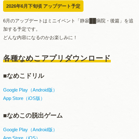
2026年6月下旬頃 アップデート予定
6
月のアップデートはミニイベント「
静寂██病院・後篇」
を追
加する予定です。
どんな内容になるのかお楽しみに！
各種なめこアプリダウンロード
■
なめこドリル
Google Play
（
Android
版）
App Store
（
iOS
版）
■
なめこの脱出ゲーム
Google Play（Android版）
App Store（iOS）