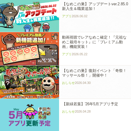
【なめこの巣】アップデートver.2.85.0
新入生＆職業追加！
アプリ
2026.06.02
動画視聴でレアなめこ確定！『元祖な
めこ栽培キット』に「プレミアム動
画」機能実装！
アプリ
2026.05.22
【なめこの巣】復刻イベント「奇祭！
マッサール祭！」開催中！
おしらせ
2026.04.30
【新緑若葉】'26年5月アプリ予定
おしらせ
2026.04.28