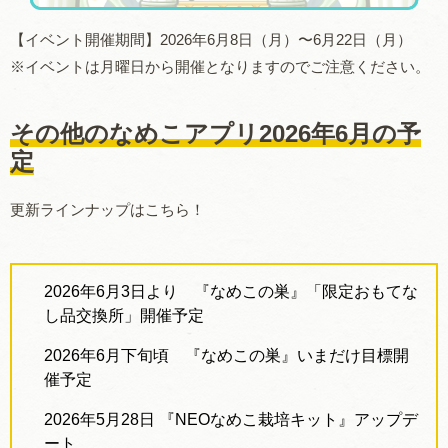
【イベント開催期間】
2026
年
6
月
8
日（月）〜
6
月
22
日（月）
※イベントは月曜日から開催となりますのでご注意ください。
その他のなめこアプリ2026年6月の予
定
更新ラインナップはこちら！
2026年
6月3日より
『なめこの巣』「限定おもてな
し品交換所」開催予定
2026年6月下旬頃 『なめこの巣』いまだけ目標開
催予定
2026
年
5月28日
『
NEO
なめこ栽培キット』アップデ
ート