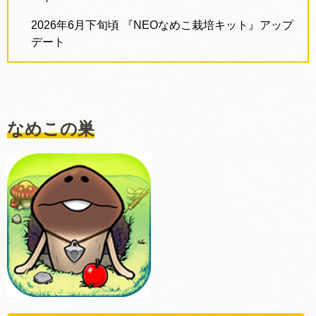
2026
年
6
月下旬頃
『
NEO
なめこ栽培キット』アップ
デート
なめこの巣