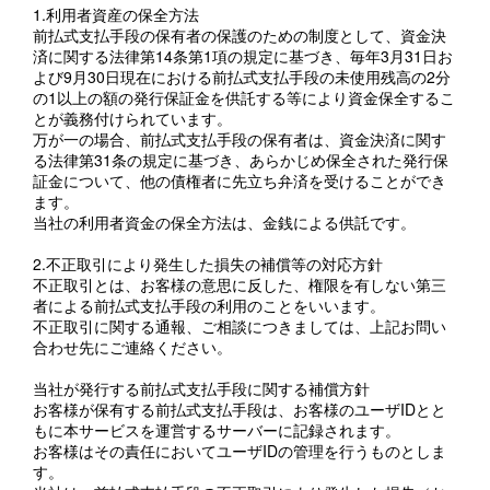
1.利用者資産の保全方法
前払式支払手段の保有者の保護のための制度として、資金決
済に関する法律第14条第1項の規定に基づき、毎年3月31日お
よび9月30日現在における前払式支払手段の未使用残高の2分
の1以上の額の発行保証金を供託する等により資金保全するこ
とが義務付けられています。
万が一の場合、前払式支払手段の保有者は、資金決済に関す
る法律第31条の規定に基づき、あらかじめ保全された発行保
証金について、他の債権者に先立ち弁済を受けることができ
ます。
当社の利用者資金の保全方法は、金銭による供託です。
2.不正取引により発生した損失の補償等の対応方針
不正取引とは、お客様の意思に反した、権限を有しない第三
者による前払式支払手段の利用のことをいいます。
不正取引に関する通報、ご相談につきましては、上記お問い
合わせ先にご連絡ください。
当社が発行する前払式支払手段に関する補償方針
お客様が保有する前払式支払手段は、お客様のユーザIDとと
もに本サービスを運営するサーバーに記録されます。
お客様はその責任においてユーザIDの管理を行うものとしま
す。