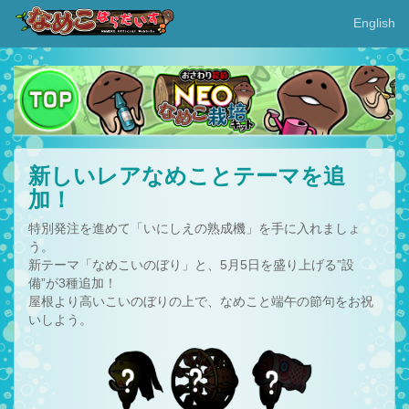
English
新しいレアなめことテーマを追
加！
特別発注を進めて「いにしえの熟成機」を手に入れましょ
う。
新テーマ「なめこいのぼり」と、5月5日を盛り上げる”設
備”が3種追加！
屋根より高いこいのぼりの上で、なめこと端午の節句をお祝
いしよう。