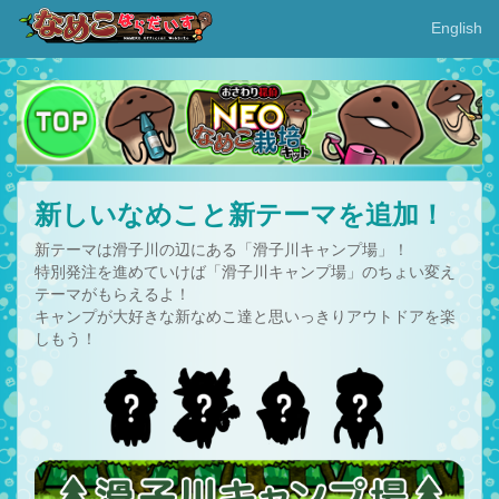
English
新しいなめこと新テーマを追加！
新テーマは滑子川の辺にある「滑子川キャンプ場」！
特別発注を進めていけば「滑子川キャンプ場」のちょい変え
テーマがもらえるよ！
キャンプが大好きな新なめこ達と思いっきりアウトドアを楽
しもう！