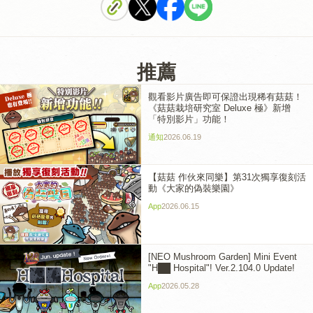
推薦
觀看影片廣告即可保證出現稀有菇菇！
《菇菇栽培研究室 Deluxe 極》新增
「特別影片」功能！
通知
2026.06.19
【菇菇 作伙來同樂】第31次獨享復刻活
動《大家的偽裝樂園》
App
2026.06.15
[NEO Mushroom Garden] Mini Event
"H██ Hospital"! Ver.2.104.0 Update!
App
2026.05.28