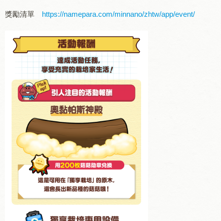
獎勵清單
https://namepara.com/minnano/zhtw/app/event/