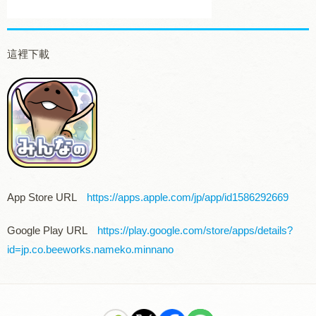
這裡下載
App Store URL
https://apps.apple.com/jp/app/id1586292669
Google Play URL
https://play.google.com/store/apps/details?
id=jp.co.beeworks.nameko.minnano