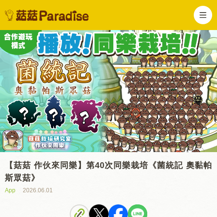
【菇菇 作伙來同樂】第40次同樂栽培《菌統記 奧黏帕
斯眾菇》
App
2026.06.01