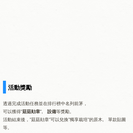
活動獎勵
透過完成活動任務並在排行榜中名列前茅，
可以獲得"
菇菇勛章
",
設備
等獎勵。
活動結束後，"菇菇勛章"可以兌換"獨享栽培"的原木, 單款貼圖
等。