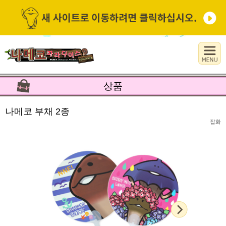
상품
나메코 부채 2종
잡화