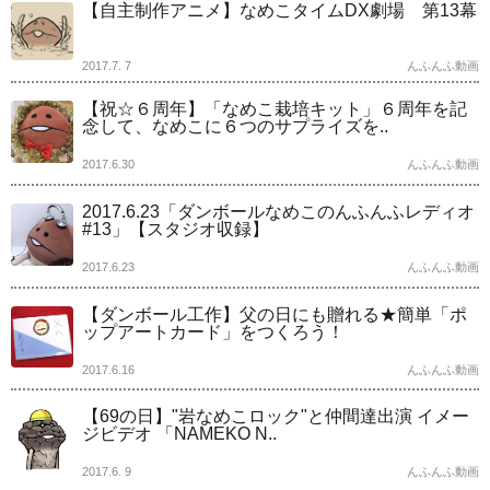
【自主制作アニメ】なめこタイムDX劇場 第13幕
2017.7. 7
んふんふ動画
【祝☆６周年】「なめこ栽培キット」６周年を記
念して、なめこに６つのサプライズを..
2017.6.30
んふんふ動画
2017.6.23「ダンボールなめこのんふんふレディオ
#13」【スタジオ収録】
2017.6.23
んふんふ動画
【ダンボール工作】父の日にも贈れる★簡単「ポ
ップアートカード」をつくろう！
2017.6.16
んふんふ動画
【69の日】"岩なめこロック"と仲間達出演 イメー
ジビデオ 「NAMEKO N..
2017.6. 9
んふんふ動画