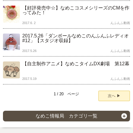
【好評発売中☆】なめこコスメシリーズのCMを作
ってみた！
2017.6. 2
んふんふ動画
2017.5.26「ダンボールなめこのんふんふレディオ
#12」【スタジオ収録】
2017.5.26
んふんふ動画
【自主制作アニメ】なめこタイムDX劇場 第12幕
2017.5.19
んふんふ動画
1 / 20 ページ
次へ ▶
なめこ情報局 カテゴリ一覧