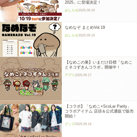
2025」に登場決定！
おしらせ
2025.09.19
なめなぞ まとめVol.19
おしらせ
2025.09.19
【なめこの巣】いまだけ目標「なめこ
とネコずきんコラボ」開催中！
アプリ
2025.09.17
【コラボ】「なめこ×ScoLar Parity」
コラボアイテム 店頭＆公式通販で販売
開始！
グッズ
2025.09.16