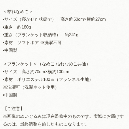
＜枯れなめこ＞
▪️サイズ（寝かせた状態で） 高さ約50cm×横約27cm
▪️重さ 約180g
▪️重さ（ブランケット収納時） 約341g
▪️素材 ソフトボア ※洗濯不可
▪️中国製
＜ブランケット＞（なめこ.枯れなめこ共通）
▪️サイズ 高さ約70cm×横約100cm
▪️素材 ポリエステル100％（フランネル生地）
※洗濯可（洗濯ネット使用）
▪️中国製
【ご注意】
※画像のぬいぐるみは現在監修中のものです。実際にお届けす
るのは、最終調整を施したものになります。