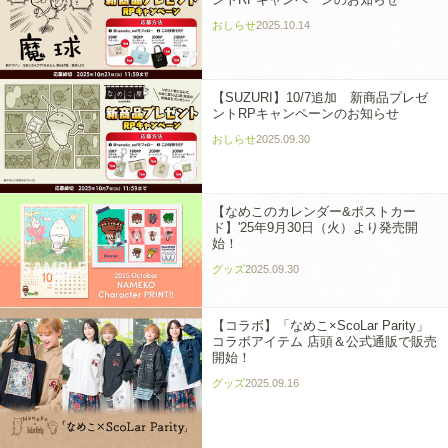
おしらせ
2025.10.14
【SUZURI】10/7追加 新商品プレゼ
ントRPキャンペーンのお知らせ
おしらせ
2025.09.30
【なめこのカレンダー&ポストカー
ド】'25年9月30日（火）より発売開
始！
グッズ
2025.09.30
【コラボ】「なめこ×ScoLar Parity」
コラボアイテム 店頭＆公式通販で販売
開始！
グッズ
2025.09.16