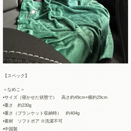
【スペック】
＜なめこ＞
▪️サイズ（寝かせた状態で） 高さ約49cm×横約29cm
▪️重さ 約230g
▪️重さ（ブランケット収納時） 約404g
▪️素材 ソフトボア ※洗濯不可
▪️中国製