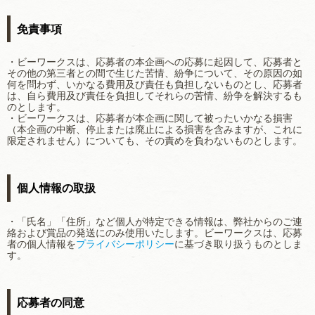
免責事項
・ビーワークスは、応募者の本企画への応募に起因して、応募者と
その他の第三者との間で生じた苦情、紛争について、その原因の如
何を問わず、いかなる費用及び責任も負担しないものとし、応募者
は、自ら費用及び責任を負担してそれらの苦情、紛争を解決するも
のとします。
・ビーワークスは、応募者が本企画に関して被ったいかなる損害
（本企画の中断、停止または廃止による損害を含みますが、これに
限定されません）についても、その責めを負わないものとします。
個人情報の取扱
・「氏名」「住所」など個人が特定できる情報は、弊社からのご連
絡および賞品の発送にのみ使用いたします。ビーワークスは、応募
者の個人情報を
プライバシーポリシー
に基づき取り扱うものとしま
す。
応募者の同意