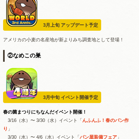
3月上旬 アップデート予定
アメリカの
小麦の名産地
が新よりみち調査地として登場！
②なめこの巣
3月中旬 イベント開催予定
春の菌まつりにちなんだイベント開催！
3/16（水）〜 3/30（水）イベント「
んふんふ！春のパン作
り
」
3/30（水）〜 4/6（水）イベント「
パン屋装備フェア
」