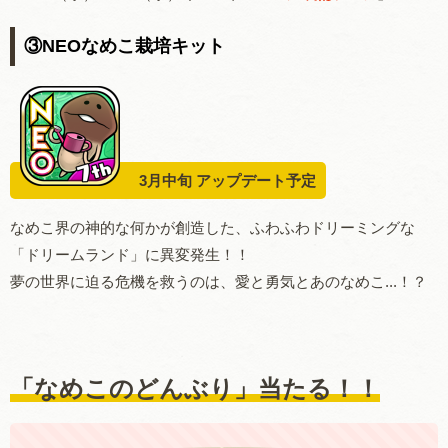
③NEOなめこ栽培キット
3月中旬 アップデート予定
なめこ界の神的な何かが創造した、ふわふわドリーミングな
「ドリームランド」に異変発生！！
夢の世界に迫る危機を救うのは、愛と勇気とあのなめこ...！？
「なめこのどんぶり」当たる！
！