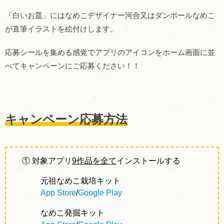
「白いお皿」にはなめこデザイナー河合又はダンボールなめこ
が直筆イラストを絵付けします。
応募シールを集める感覚でアプリのアイコンをホーム画面に並
べてキャンペーンにご応募ください！！
キャンペーン応募方法
① 対象アプリ
9作品を全て
インストールする
元祖なめこ栽培キット
App Store
/
Google Play
なめこ発掘キット