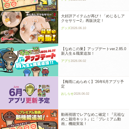
大好評アイテムが再び！「めじるしア
クセサリー2」再販決定！
グッズ
2026.06.10
【なめこの巣】アップデートver.2.85.0
新入生＆職業追加！
アプリ
2026.06.02
【梅雨にぬらめく】'26年6月アプリ予
定
おしらせ
2026.06.02
動画視聴でレアなめこ確定！『元祖な
めこ栽培キット』に「プレミアム動
画」機能実装！