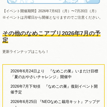
【
イベント開催期間】
2026
年
7
月
6
日（月）〜
7
月
20
日（月）
※イベントは月曜日から開催となりますのでご注意ください。
その他のなめこアプリ2026年7月の予
定
更新ラインナップはこちら！
2026年
6月24日より
『なめこの巣』いまだけ目標
「夏のおやさいチャレンジ」開催中
2026年7月下旬頃 『なめこの巣』復刻イベント開
催予定
2026
年
6月25日
『
NEO
なめこ栽培キット』アップデ