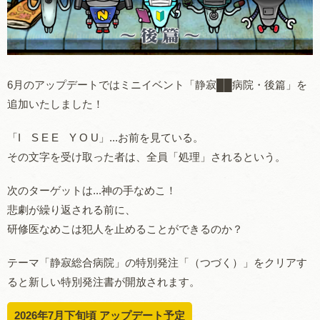
6月のアップデートではミニイベント「静寂██病院・後篇」を
追加いたしました！
「I S E E Y O U」...お前を見ている。
その文字を受け取った者は、全員「処理」されるという。
次のターゲットは...神の手なめこ！
悲劇が繰り返される前に、
研修医なめこは犯人を止めることができるのか？
テーマ「静寂総合病院」の特別発注「（つづく）」をクリアす
ると新しい特別発注書が開放されます。
2026年7月下旬頃 アップデート予定