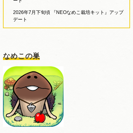
ート
2026
年
7
月下旬頃
『
NEO
なめこ栽培キット』アップ
デート
なめこの巣