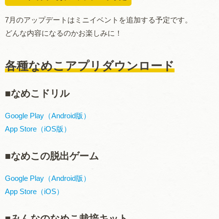
7
月のアップデートはミニイベントを追加する予定です。
どんな内容になるのかお楽しみに！
各種なめこアプリダウンロード
■
なめこドリル
Google Play
（
Android
版）
App Store
（
iOS
版）
■
なめこの脱出ゲーム
Google Play（Android版）
App Store（iOS）
■みんなのなめこ栽培キット