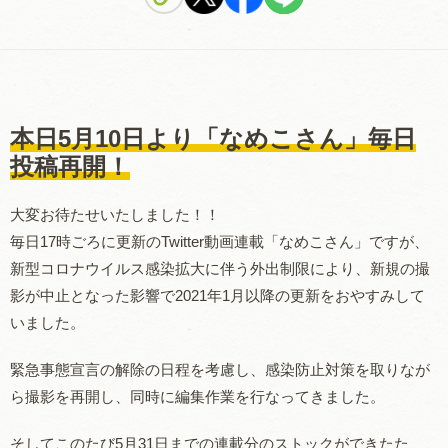
本日5月10日より「なめこさん」毎日
投稿再開！
大変お待たせいたしました！！
毎日17時ごろに更新のTwitter動画連載「なめこさん」ですが、
新型コロナウイルス感染拡大に伴う外出制限により、新規の撮
影が中止となった影響で2021年1月以降の更新をおやすみして
いました。
緊急事態宣言の解除の日程を考慮し、
感染防止対策を取りなが
ら撮影を再開
し、同時に編集作業を行なってきました。
そしてこのたび
5月31日までの連載分
のストックができたた