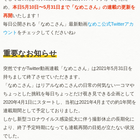
め、
本日5月10日〜5月31日まで「なめこさん」の連載の更新を
再開
いたします！
毎日公開される「なめこさん」最新動画
なめこ公式Twitterアカ
ウント
をチェックしてくださいね♪
重要なお知らせ
突然ですがTwitter動画連載「なめこさん」は2021年5月31日を
持ちまして終了させていただきます。
「なめこさん」はリアルなめこさんの日常の何気ない一コマや
ちょっとした挑戦を毎日ちょっとだけ覗き見できる企画として
2020年4月1日にスタートし、当初は2021年4月までの約1年間を
連載期間として予定しておりました。
しかし新型コロナウイルス感染拡大に伴う撮影休止の長期化に
より、終了予定時期になっても連載再開の目処が立たない状況
でした。