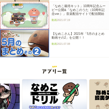
「なめこ栽培キット」10周年記念ムー
ビー公開&「なめこのうた（10周年記
念ver.）」音楽配信サイトで配信開始
動画
2021.07.19
【なめこさん】2021年「5月のまとめ
動画その2」を公開！！
動画
2021.07.08