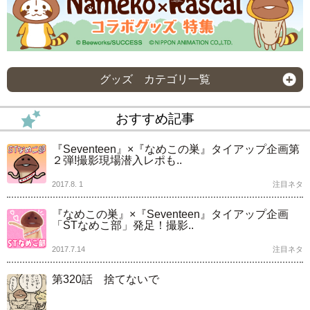
グッズ カテゴリ一覧
おすすめ記事
『Seventeen』×『なめこの巣』タイアップ企画第
２弾!撮影現場潜入レポも..
2017.8. 1
注目ネタ
『なめこの巣』×『Seventeen』タイアップ企画
「STなめこ部」発足！撮影..
2017.7.14
注目ネタ
第320話 捨てないで