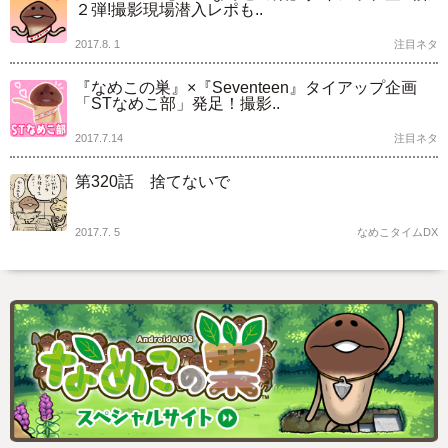
２弾!撮影現場潜入レポも..
2017.8. 1
注目ネタ
『なめこの巣』×『Seventeen』タイアップ企画
「STなめこ部」発足！撮影..
2017.7.14
注目ネタ
第320話 捨てないで
2017.7. 5
なめこタイムDX