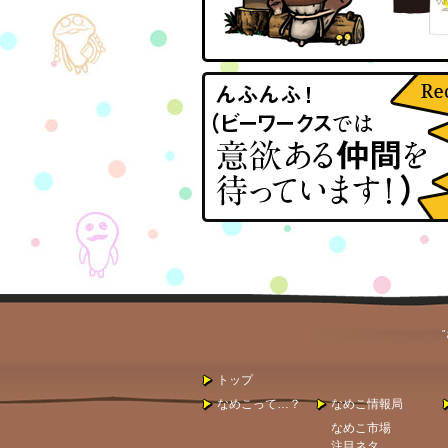
トップ
なめこって…？
なめこ情報局
なめこ市場
注目ネタ