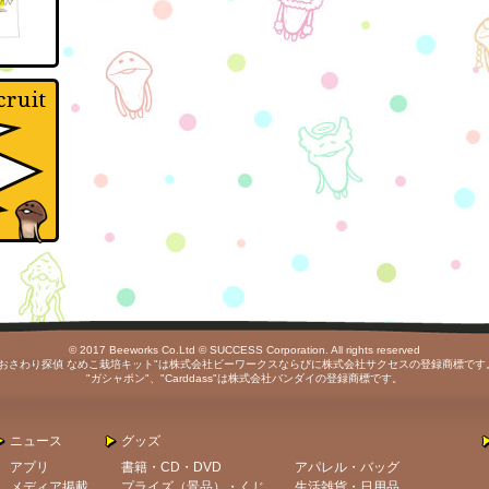
© 2017 Beeworks Co.Ltd © SUCCESS Corporation. All rights reserved
"おさわり探偵 なめこ栽培キット"は株式会社ビーワークスならびに株式会社サクセスの登録商標です
"ガシャポン"、"Carddass"は株式会社バンダイの登録商標です。
ニュース
グッズ
アプリ
書籍・CD・DVD
アパレル・バッグ
メディア掲載
プライズ（景品）・くじ
生活雑貨・日用品