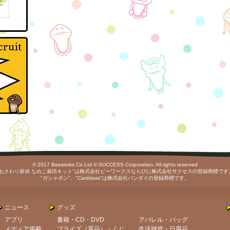
© 2017 Beeworks Co.Ltd © SUCCESS Corporation. All rights reserved
"おさわり探偵 なめこ栽培キット"は株式会社ビーワークスならびに株式会社サクセスの登録商標です
"ガシャポン"、"Carddass"は株式会社バンダイの登録商標です。
ニュース
グッズ
アプリ
書籍・CD・DVD
アパレル・バッグ
メディア掲載
プライズ（景品）・くじ
生活雑貨・日用品