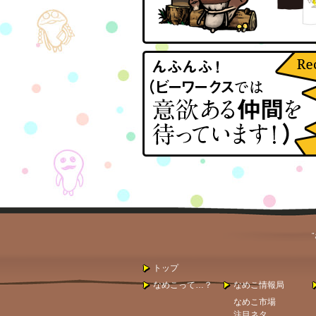
トップ
なめこって…？
なめこ情報局
なめこ市場
注目ネタ