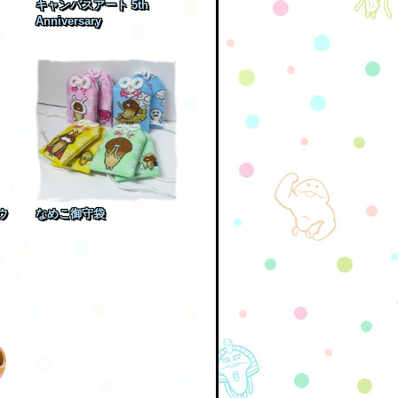
キャンバスアート 5th
Anniversary
ウ
なめこ御守袋