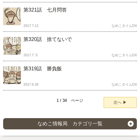
第321話 七月問答
2017.7.12
なめこタイムDX
第320話 捨てないで
2017.7. 5
なめこタイムDX
第319話 勝負飯
2017.6.28
なめこタイムDX
1 / 34 ページ
次へ ▶
なめこ情報局 カテゴリ一覧