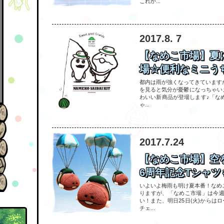
これか...
2017.8. 7
【なめこ市場】夏
場☆便利なミニうち
都内は雨が強くなってきています
を見ると気分が憂鬱になっちゃいま
わいい新商品が登場します♪「な
ゃ...
2017.7.24
【なめこ市場】空
6周年記念Tシャツも
いよいよ梅雨も明け夏本番！なめ
りますが、「なめこ市場」は今
い！また、明日25日(火)からは
チェ...