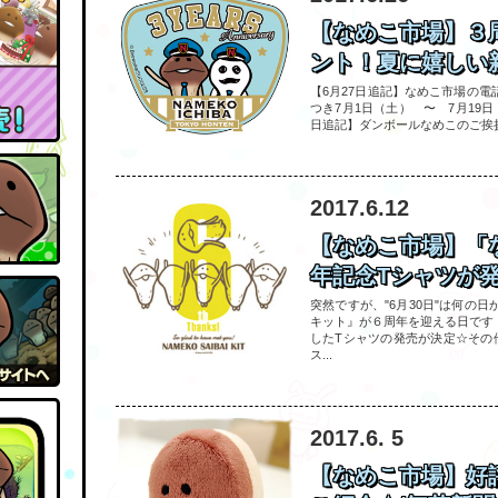
【なめこ市場】３
ント！夏に嬉しい新
【6月27日追記】なめこ市場の
つき7月1日（土） 〜 7月19
日追記】ダンボールなめこのご挨拶
2017.6.12
【なめこ市場】「
年記念Tシャツが発
突然ですが、"6月30日"は何の
キット』が６周年を迎える日です
したTシャツの発売が決定☆その
ス...
2017.6. 5
【なめこ市場】好