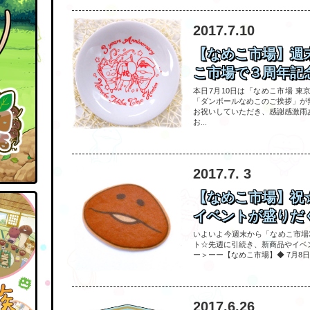
2017.7.10
【なめこ市場】週
こ市場で３周年記念
本日7月10日は「なめこ市場 東
「ダンボールなめこのご挨拶」が
お祝いしていただき、感謝感激雨
お...
2017.7. 3
【なめこ市場】祝
イベントが盛りだく
いよいよ今週末から「なめこ市場
ト☆先週に引続き、新商品やイベ
ー＞ーー【なめこ市場】◆ 7月8日(
2017.6.26