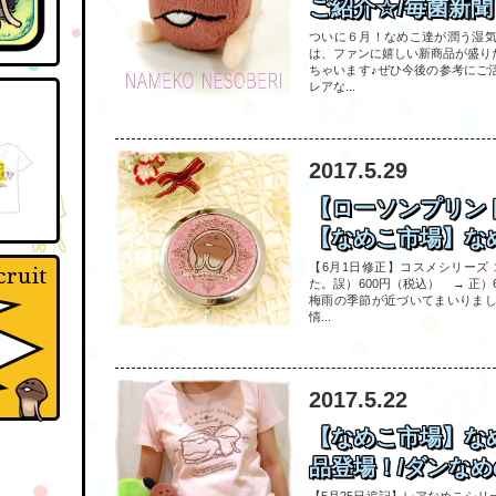
ご紹介☆/毎菌新
ついに６月！なめこ達が潤う湿
は、ファンに嬉しい新商品が盛り
ちゃいます♪ぜひ今後の参考にご
レアな...
2017.5.29
【ローソンプリン
【なめこ市場】なめ
【6月1日修正】コスメシリーズ
た。誤）600円（税込） → 正
梅雨の季節が近づいてまいりま
情...
2017.5.22
【なめこ市場】な
品登場！/ダンなめ
【5月25日追記】レアなめこシ