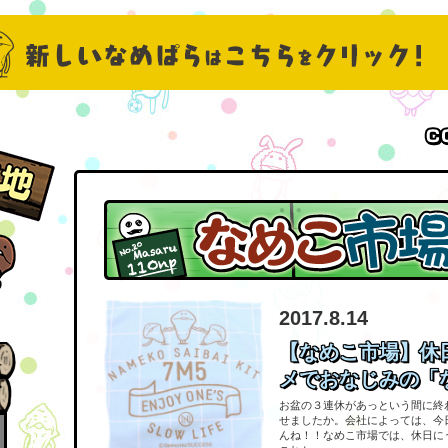
2017.8.14
【なめこ市場】休
メでおなじみの「な
お盆の３連休があっという間に終
せましたか。会社によっては、今
んね！！なめこ市場では、休日に