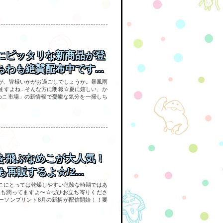
にピッタリな新商品が登
わも絶賛配布中です...
が、皆様いかがお過ごしでしょうか。暴風雨
すよね...そんな方に朗報☆夏に嬉しい、か
めこ市場」の新情報で憂鬱な気分を一掃しち
を飛ぶなめこが大人気！
再販するよ☆/2...
こにとっては乾燥しやすい危険な時期ではあ
週も潤ってますよ〜☆ぜひお立ち寄りくださ
ローソンプリント8月の新柄が配信開始！！要