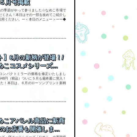
聞５月号掲載
気の季節がやって参りました☆なめこ市場で
だくさん！本日はその一部を改めてご紹介し
活用ください。ー＜本日のメニュー＞ーー◆
ト】6月の新柄が登場！/
こコスメシリーズ...
 コンパクトミラーの価格を修正いたしまし
）648円（税込）ついに５月も最終週に突入！
した！本日は、６月のローソンプリント新柄
めこアパレル商品に新商
のお店番も開催しま...
リーズ・寝そべりシリーズ「なめこ」の再販情