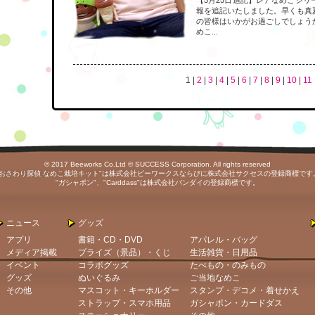
報を追記いたしました。早くも真
の皆様はいかがお過ごしでしょう
めこ...
1
|
2
|
3
|
4
|
5
|
6
|
7
|
8
|
9
|
10
|
11
© 2017 Beeworks Co.Ltd © SUCCESS Corporation. All rights reserved
"おさわり探偵 なめこ栽培キット"は株式会社ビーワークスならびに株式会社サクセスの登録商標です
"ガシャポン"、"Carddass"は株式会社バンダイの登録商標です。
ニュース
グッズ
アプリ
書籍・CD・DVD
アパレル・バッグ
メディア掲載
プライズ（景品）・くじ
生活雑貨・日用品
イベント
コラボグッズ
たべもの・のみもの
グッズ
ぬいぐるみ
ご当地なめこ
その他
マスコット・キーホルダー
スタンプ・デコメ・着せかえ
ストラップ・スマホ用品
ガシャポン・カードダス