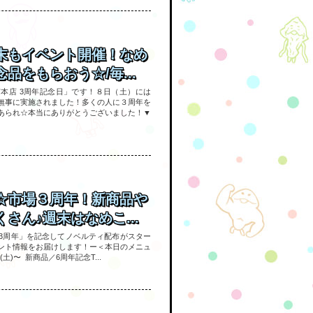
末もイベント開催！なめ
品をもらおう☆/毎...
京本店 3周年記念日」です！８日（土）には
無事に実施されました！多くの人に３周年を
あられ☆本当にありがとうございました！▼
☆市場３周年！新商品や
さん♪週末はなめこ...
3周年」を記念してノベルティ配布がスター
ント情報をお届けします！ー＜本日のメニュ
土)〜 新商品／6周年記念T...