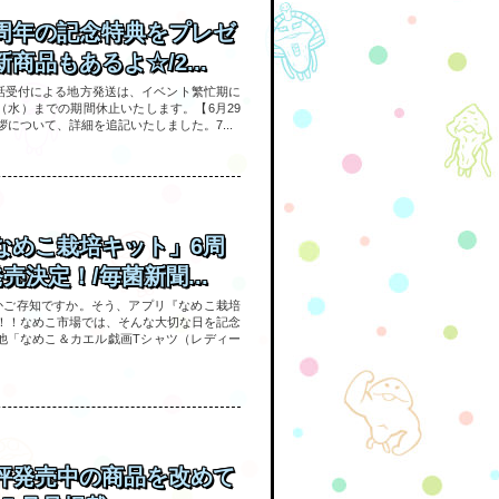
周年の記念特典をプレゼ
商品もあるよ☆/2...
電話受付による地方発送は、イベント繁忙期に
日（水）までの期間休止いたします。【6月29
について、詳細を追記いたしました。7...
なめこ栽培キット」6周
売決定！/毎菌新聞...
日かご存知ですか。そう、アプリ『なめこ栽培
！！なめこ市場では、そんな大切な日を記念
他「なめこ＆カエル戯画Tシャツ（レディー
評発売中の商品を改めて