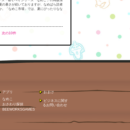
夏の暑さが続いておりますが、なめぱら読者
か。「なめこ市場」では、夏にぴったりなな
次の10件
。
アプリ
おまけ
なめこ
ビジネスに関す
おさわり探偵
るお問い合わせ
BEEWORKSGAMES