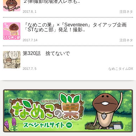
２弾!撮影現場潜入レポも..
2017.8. 1
注目ネタ
『なめこの巣』×『Seventeen』タイアップ企画
「STなめこ部」発足！撮影..
2017.7.14
注目ネタ
第320話 捨てないで
2017.7. 5
なめこタイムDX