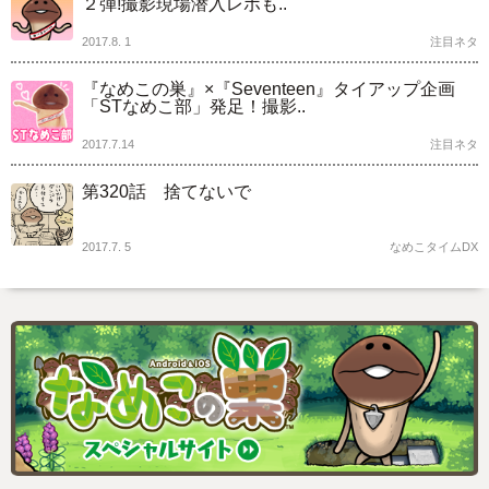
２弾!撮影現場潜入レポも..
2017.8. 1
注目ネタ
『なめこの巣』×『Seventeen』タイアップ企画
「STなめこ部」発足！撮影..
2017.7.14
注目ネタ
第320話 捨てないで
2017.7. 5
なめこタイムDX