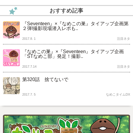
おすすめ記事
『Seventeen』×『なめこの巣』タイアップ企画第
２弾!撮影現場潜入レポも..
2017.8. 1
注目ネタ
『なめこの巣』×『Seventeen』タイアップ企画
「STなめこ部」発足！撮影..
2017.7.14
注目ネタ
第320話 捨てないで
2017.7. 5
なめこタイムDX