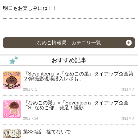
明日もお楽しみにね！！
なめこ情報局 カテゴリ一覧
おすすめ記事
『Seventeen』×『なめこの巣』タイアップ企画第
２弾!撮影現場潜入レポも..
2017.8. 1
注目ネタ
『なめこの巣』×『Seventeen』タイアップ企画
「STなめこ部」発足！撮影..
2017.7.14
注目ネタ
第320話 捨てないで