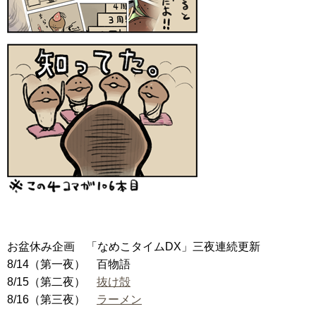
お盆休み企画 「なめこタイムDX」三夜連続更新
8/14（第一夜） 百物語
8/15（第二夜）
抜け殻
8/16（第三夜）
ラーメン