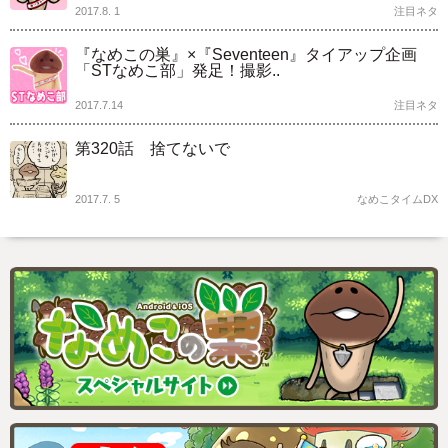
2017.8. 1
注目ネタ
『なめこの巣』×『Seventeen』タイアップ企画
「STなめこ部」発足！撮影..
2017.7.14
注目ネタ
第320話 捨てないで
2017.7. 5
なめこタイムDX