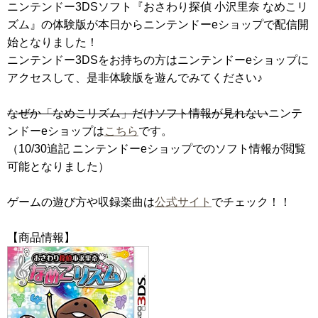
ニンテンドー3DSソフト『おさわり探偵 小沢里奈 なめこリ
ズム』の体験版が本日からニンテンドーeショップで配信開
始となりました！
ニンテンドー3DSをお持ちの方はニンテンドーeショップに
アクセスして、是非体験版を遊んでみてください♪
なぜか「なめこリズム」だけソフト情報が見れない
ニンテ
ンドーeショップは
こちら
です。
（10/30追記 ニンテンドーeショップでのソフト情報が閲覧
可能となりました）
ゲームの遊び方や収録楽曲は
公式サイト
でチェック！！
【商品情報】