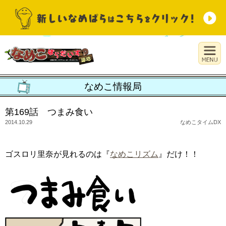
なめこ情報局
第169話 つまみ食い
2014.10.29
なめこタイムDX
ゴスロリ里奈が見れるのは『
なめこリズム
』だけ！！