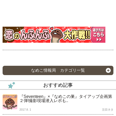
なめこ情報局 カテゴリ一覧
おすすめ記事
『Seventeen』×『なめこの巣』タイアップ企画第
２弾!撮影現場潜入レポも..
2017.8. 1
注目ネタ