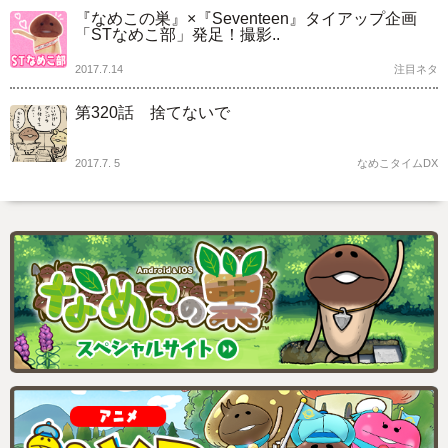
『なめこの巣』×『Seventeen』タイアップ企画
「STなめこ部」発足！撮影..
2017.7.14
注目ネタ
第320話 捨てないで
2017.7. 5
なめこタイムDX