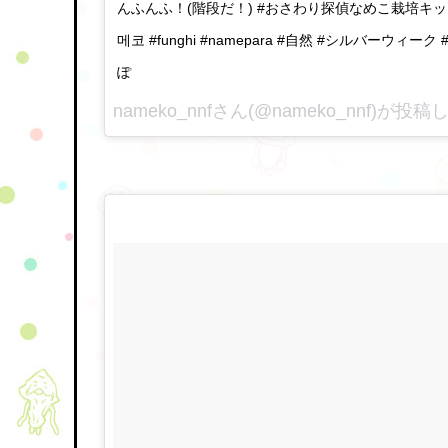
んふんふ！(階段だ！) #おさわり探偵なめこ栽培キット #
메코 #funghi #namepara #自然 #シルバーウィ
ぽ
nameko_nnfさん(@nameko_nnf)が投稿