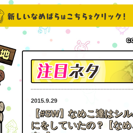
2015.9.29
【#SW】なめこ達はシ
にをしていたの？【なめ