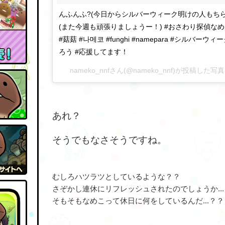
んふんふ?(今日からシルバーウィーク明けの人もちら
(また今週も頑張りましょうー！) #おさわり探偵なめこ栽
#菇菇 #나메코 #funghi #namepara #シルバーウ
ろう #応援してます！
nameko_nnfさん(@nameko_nnf)が投稿した写真
あれ？
そうでもなさそうですね。
むしろハツラツとしているような？？
さぞかし連休にリフレッシュされたのでしょうか...
そもそもなめこって休日に何をしているんだ...？？