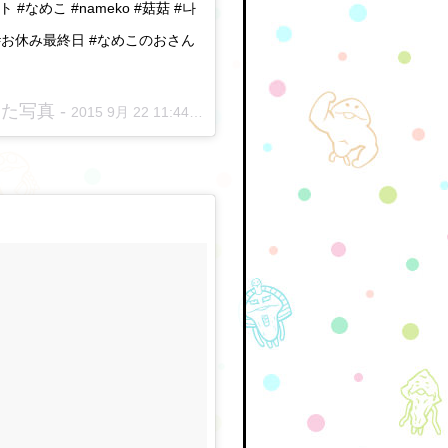
なめこ #nameko #菇菇 #나
ーク #お休み最終日 #なめこのおさん
した写真 -
2015 9月 22 11:44午後 PDT