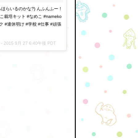
ほらいるのかな?) んふんふー！
培キット #なめこ #nameko
ィーク #連休明け #学校 #仕事 #頑張
 -
2015 9月 27 6:40午後 PDT