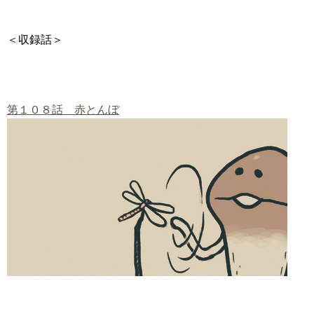
＜収録話＞
第１０８話 赤とんぼ