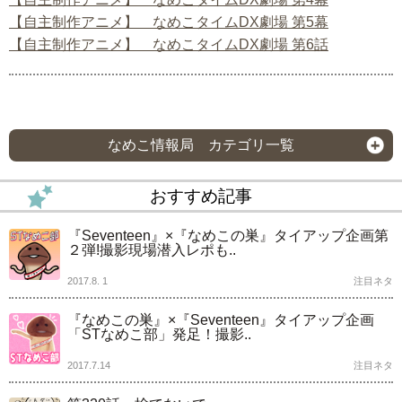
【自主制作アニメ】 なめこタイムDX劇場 第5幕
【自主制作アニメ】 なめこタイムDX劇場 第6話
なめこ情報局 カテゴリ一覧
おすすめ記事
『Seventeen』×『なめこの巣』タイアップ企画第
２弾!撮影現場潜入レポも..
2017.8. 1
注目ネタ
『なめこの巣』×『Seventeen』タイアップ企画
「STなめこ部」発足！撮影..
2017.7.14
注目ネタ