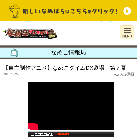
なめこ情報局
【自主制作アニメ】なめこタイムDX劇場 第７幕
2015.9.25
んふんふ動画