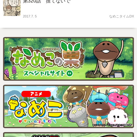
第320話 捨てないで
2017.7. 5
なめこタイムDX