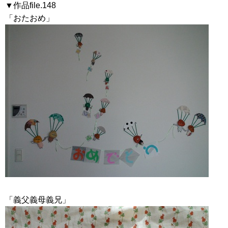
▼作品file.148
「おたおめ」
「義父義母義兄」