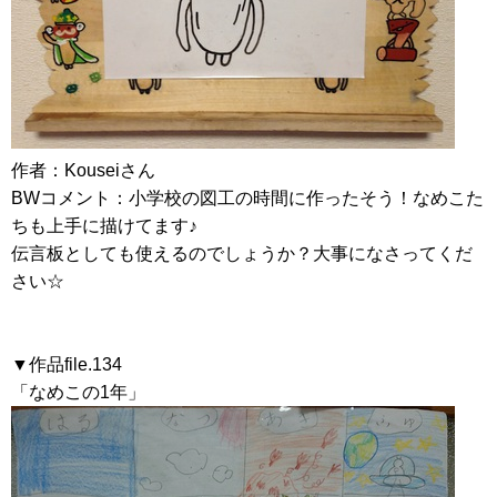
作者：Kouseiさん
BWコメント：小学校の図工の時間に作ったそう！なめこた
ちも上手に描けてます♪
伝言板としても使えるのでしょうか？大事になさってくだ
さい☆
▼作品file.134
「なめこの1年」