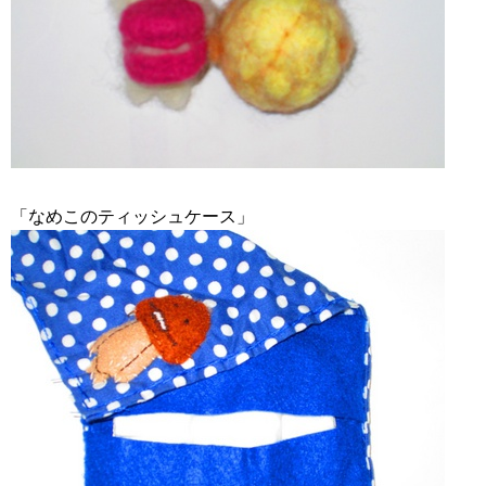
「なめこのティッシュケース」