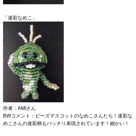
「迷彩なめこ」
作者：AMIさん
BWコメント：ビーズマスコットのなめこさんたち！迷彩な
めこさんの迷彩柄もバッチリ表現されています！細かい！