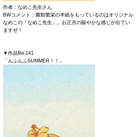
作者：なめこ先生さん
BWコメント：菌類繁栄の半紙をもっているのはオリジナル
なめこの「なめこ先生」。お正月の賑やかな感じが出てい
ますぜ！
▼作品file.141
「んふんふSUMMER！！」