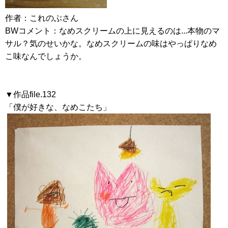
作者：これのぶさん
BWコメント：なめスクリームの上に見えるのは...本物のマ
サル？気のせいかな。なめスクリームの味はやっぱりなめ
こ味なんでしょうか。
▼作品file.132
「僕が好きな、なめこたち」