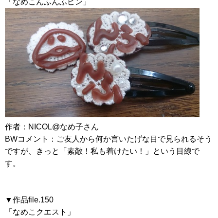
「なめこんふんふピン」
作者：NICOL@なめ子さん
BWコメント：ご友人から何か言いたげな目で見られるそう
ですが、きっと「素敵！私も着けたい！」という目線で
す。
▼作品file.150
「なめこクエスト」