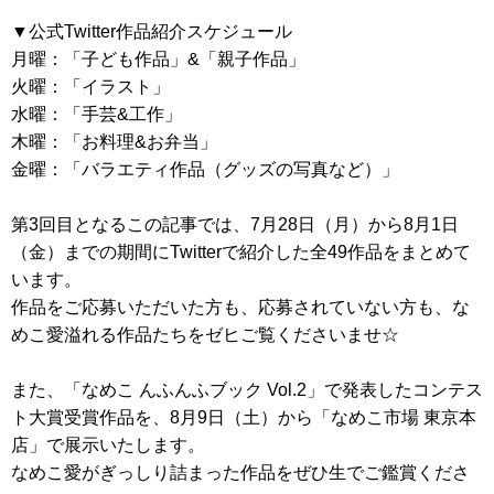
▼公式Twitter作品紹介スケジュール
月曜：「子ども作品」&「親子作品」
火曜：「イラスト」
水曜：「手芸&工作」
木曜：「お料理&お弁当」
金曜：「バラエティ作品（グッズの写真など）」
第3回目となるこの記事では、7月28日（月）から8月1日
（金）までの期間にTwitterで紹介した全49作品をまとめて
います。
作品をご応募いただいた方も、応募されていない方も、な
めこ愛溢れる作品たちをゼヒご覧くださいませ☆
また、「なめこ んふんふブック Vol.2」で発表したコンテス
ト大賞受賞作品を、8月9日（土）から「なめこ市場 東京本
店」で展示いたします。
なめこ愛がぎっしり詰まった作品をぜひ生でご鑑賞くださ