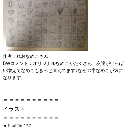
作者：れおなめこさん
BWコメント：オリジナルなめこがたくさん！友達がいっぱ
い増えてなめこもきっと喜んでます♪なぞの字なめこが気に
なります。
＝＝＝＝＝＝＝＝＝＝
イラスト
＝＝＝＝＝＝＝＝＝＝
▼作品file.137