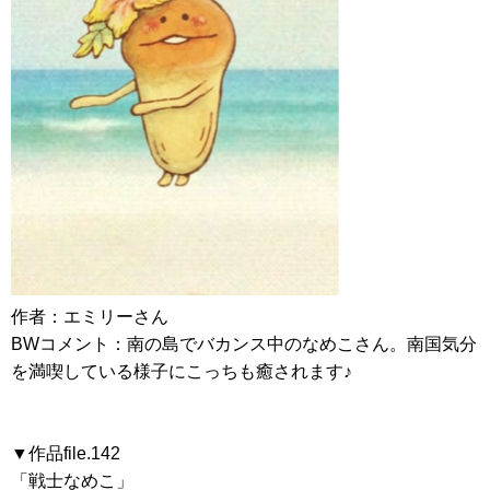
作者：エミリーさん
BWコメント：南の島でバカンス中のなめこさん。南国気分
を満喫している様子にこっちも癒されます♪
▼作品file.142
「戦士なめこ」