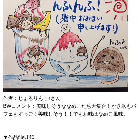
作者：じょろりんこ♪さん
BWコメント：美味しそうななめこたち大集合！かき氷もパ
フェもすっごく美味しそう！！でもお味はなめこ風味。
▼作品file.140