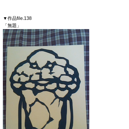
▼作品file.138
「無題」