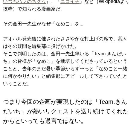
いつもハレのちグゥ
』、『
ニコイチ
』など（Wikipediaより
抜粋）で知られる漫画家だ。
その金田一先生がなぜ「なめこ」を...
アオハル発売後に催されたささやかな打上げの席で、我々
はその疑問を編集部に投げかけた。
そこで判明したのは、金田一先生率いる「Team.きんだい
ち」の皆様が「なめこ」を栽培してくださっているという
ことと、去年のまだ暑い季節からず〜っと「なめこと一緒
に何かやりたい」と編集部にアピールして下さっていたと
いうことだ。
つまり今回の企画が実現したのは「Team.きん
だいち」が熱いリクエストを送り続けてくれた
からといっても過言ではない。