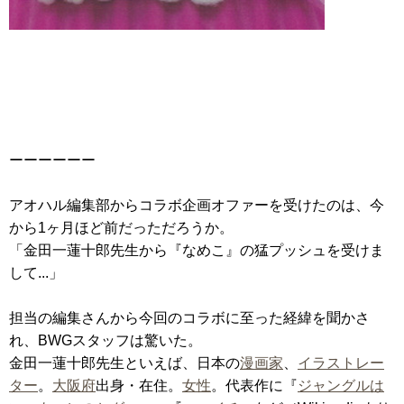
ーーーーーー
アオハル編集部からコラボ企画オファーを受けたのは、今
から1ヶ月ほど前だっただろうか。
「金田一蓮十郎先生から『なめこ』の猛プッシュを受けま
して...」
担当の編集さんから今回のコラボに至った経緯を聞かさ
れ、BWGスタッフは驚いた。
金田一蓮十郎先生といえば、日本の
漫画家
、
イラストレー
ター
。
大阪府
出身・在住。
女性
。代表作に『
ジャングルは