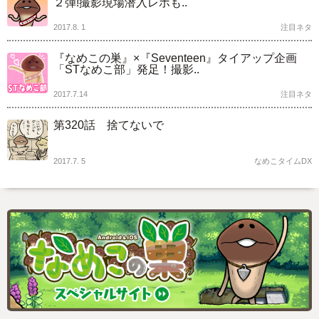
２弾!撮影現場潜入レポも..
2017.8. 1
注目ネタ
『なめこの巣』×『Seventeen』タイアップ企画
「STなめこ部」発足！撮影..
2017.7.14
注目ネタ
第320話 捨てないで
2017.7. 5
なめこタイムDX