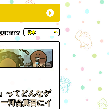
」ってどんなゲ
ナー河合真吾にイ