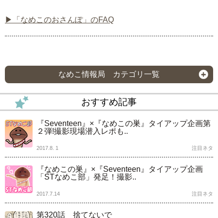
▶「なめこのおさんぽ」のFAQ
なめこ情報局 カテゴリ一覧
おすすめ記事
『Seventeen』×『なめこの巣』タイアップ企画第
２弾!撮影現場潜入レポも..
2017.8. 1
注目ネタ
『なめこの巣』×『Seventeen』タイアップ企画
「STなめこ部」発足！撮影..
2017.7.14
注目ネタ
第320話 捨てないで